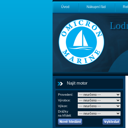
Úvod
Nákupní řád
Re
Lod
Najít motor
Provedení:
Výrobce:
Výkon:
Drážky
na hřídeli: