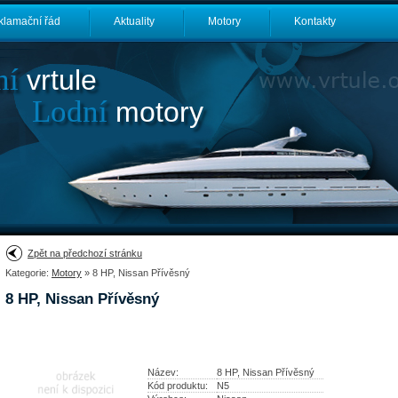
klamační řád
Aktuality
Motory
Kontakty
ní
vrtule
Lodní
motory
Zpět na předchozí stránku
Kategorie:
Motory
» 8 HP, Nissan Přívěsný
8 HP, Nissan Přívěsný
Název:
8 HP, Nissan Přívěsný
Kód produktu:
N5