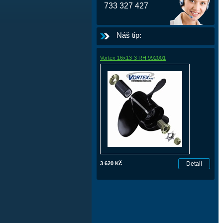
733 327 427
Náš tip:
Vortex 16x13-3 RH 992001
3 620 Kč