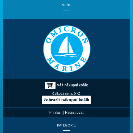
MENU
Váš nákupní košík
Celková cena:
0 Kč
Přihlásit
|
Registrovat
KATEGORIE