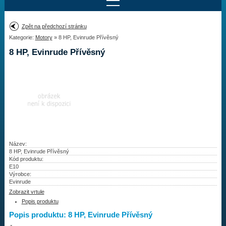
Najít motor
Zpět na předchozí stránku
Kategorie:
Motory
» 8 HP, Evinrude Přívěsný
Provedení:
Výrobce:
8 HP, Evinrude Přívěsný
Výkon:
Drážky na hřídeli:
Najít vrtuli
Motory
Název:
8 HP, Evinrude Přívěsný
Kód produktu:
Vrtule
E10
Výrobce:
Redukční pouzdra XHS
Evinrude
Zobrazit vrtule
Kontakty
Popis produktu
Popis produktu: 8 HP, Evinrude Přívěsný
Aktuality