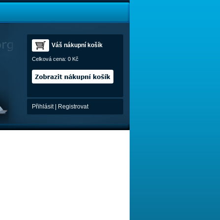
Váš nákupní košík
Celková cena:
0 Kč
Přihlásit
|
Registrovat