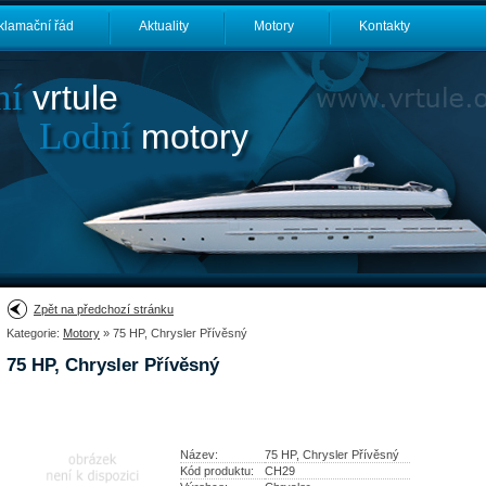
klamační řád
Aktuality
Motory
Kontakty
ní
vrtule
Lodní
motory
Zpět na předchozí stránku
Kategorie:
Motory
» 75 HP, Chrysler Přívěsný
75 HP, Chrysler Přívěsný
Název:
75 HP, Chrysler Přívěsný
Kód produktu:
CH29