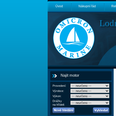
Úvod
Nákupní řád
Re
Lod
Najít motor
Provedení:
Výrobce:
Výkon:
Drážky
na hřídeli: