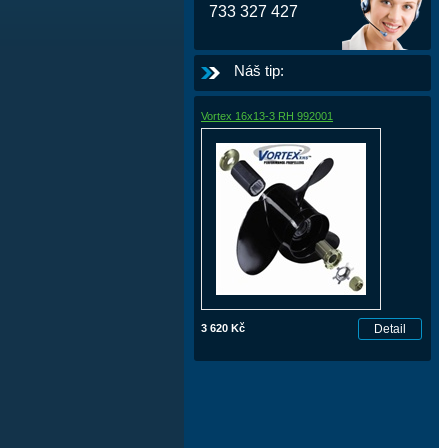
733 327 427
Náš tip:
Vortex 16x13-3 RH 992001
3 620 Kč