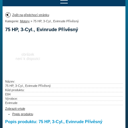
Najít motor
Zpět na předchozí stránku
Kategorie:
Motory
» 75 HP, 3-Cyl., Evinrude Přívěsný
Provedení:
Výrobce:
75 HP, 3-Cyl., Evinrude Přívěsný
Výkon:
Drážky na hřídeli:
Najít vrtuli
Motory
Název:
75 HP, 3-Cyl., Evinrude Přívěsný
Kód produktu:
Vrtule
E84
Výrobce:
Redukční pouzdra XHS
Evinrude
Zobrazit vrtule
Kontakty
Popis produktu
Popis produktu: 75 HP, 3-Cyl., Evinrude Přívěsný
Aktuality