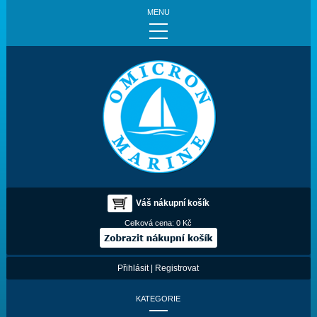
MENU
Váš nákupní košík
Celková cena:
0 Kč
Přihlásit
|
Registrovat
KATEGORIE