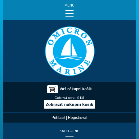
MENU
Váš nákupní košík
Celková cena:
0 Kč
Přihlásit
|
Registrovat
KATEGORIE