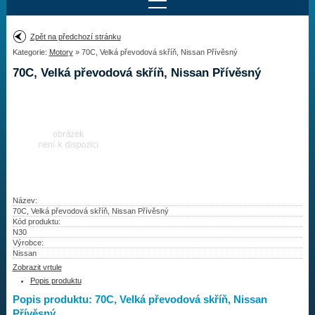
Najít motor
Zpět na předchozí stránku
Kategorie:
Motory
» 70C, Velká převodová skříň, Nissan Přívěsný
Provedení:
Výrobce:
70C, Velká převodová skříň, Nissan Přívěsný
Výkon:
Drážky na hřídeli:
Najít vrtuli
Motory
Název:
70C, Velká převodová skříň, Nissan Přívěsný
Kód produktu:
Vrtule
N30
Výrobce:
Redukční pouzdra XHS
Nissan
Zobrazit vrtule
Kontakty
Popis produktu
Popis produktu: 70C, Velká převodová skříň, Nissan
Aktuality
Přívěsný