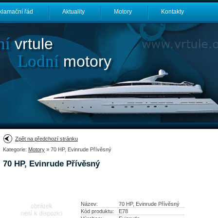
klamační řád
Aktuality
Motory
Kontakty
ní
vrtule
Lodní
motory
Zpět na předchozí stránku
Kategorie:
Motory
» 70 HP, Evinrude Přívěsný
70 HP, Evinrude Přívěsný
Název:
70 HP, Evinrude Přívěsný
Kód produktu:
E78