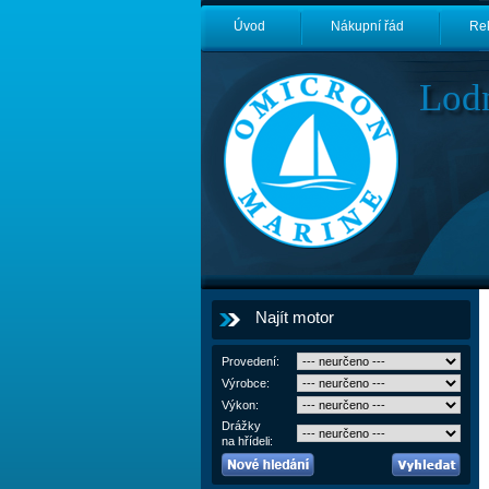
Úvod
Nákupní řád
Re
Lod
Najít motor
Provedení:
Výrobce:
Výkon:
Drážky
na hřídeli: