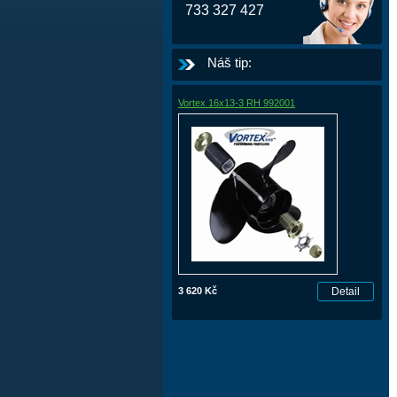
733 327 427
Náš tip:
Vortex 16x13-3 RH 992001
3 620 Kč