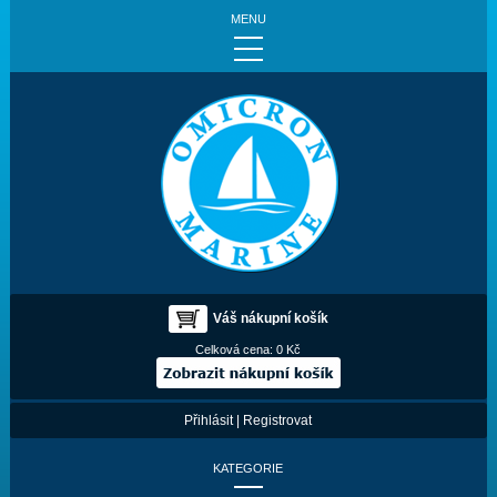
MENU
Váš nákupní košík
Celková cena:
0 Kč
Přihlásit
|
Registrovat
KATEGORIE