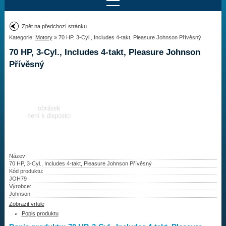
Najít motor
Zpět na předchozí stránku
Kategorie:
Motory
» 70 HP, 3-Cyl., Includes 4-takt, Pleasure Johnson Přívěsný
Provedení:
Výrobce:
70 HP, 3-Cyl., Includes 4-takt, Pleasure Johnson
Výkon:
Přívěsný
Drážky na hřídeli:
Najít vrtuli
Motory
Název:
Vrtule
70 HP, 3-Cyl., Includes 4-takt, Pleasure Johnson Přívěsný
Kód produktu:
JOH79
Redukční pouzdra XHS
Výrobce:
Johnson
Kontakty
Zobrazit vrtule
Popis produktu
Aktuality