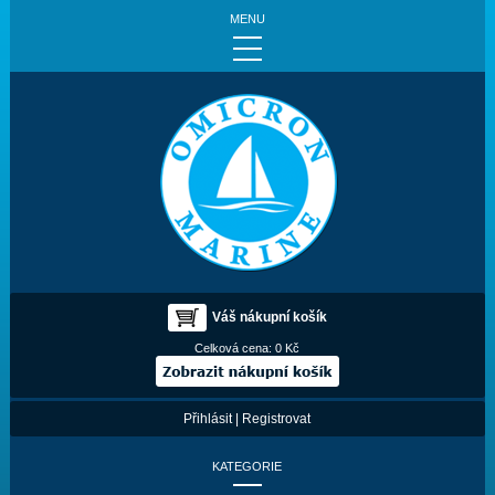
MENU
Váš nákupní košík
Celková cena:
0 Kč
Přihlásit
|
Registrovat
KATEGORIE