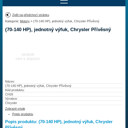
Najít motor
Zpět na předchozí stránku
Kategorie:
Motory
» (70-140 HP), jednotný výfuk, Chrysler Přívěsný
Provedení:
Výrobce:
(70-140 HP), jednotný výfuk, Chrysler Přívěsný
Výkon:
Drážky na hřídeli:
Najít vrtuli
Motory
Název:
(70-140 HP), jednotný výfuk, Chrysler Přívěsný
Kód produktu:
Vrtule
CH26
Výrobce:
Redukční pouzdra XHS
Chrysler
Zobrazit vrtule
Kontakty
Popis produktu
Popis produktu: (70-140 HP), jednotný výfuk, Chrysler
Aktuality
Přívěsný