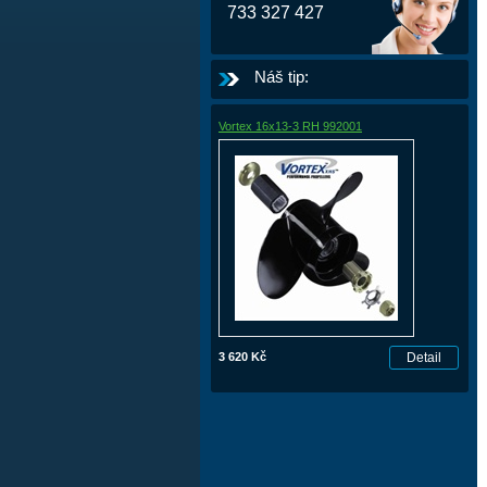
733 327 427
Náš tip:
Vortex 16x13-3 RH 992001
3 620 Kč