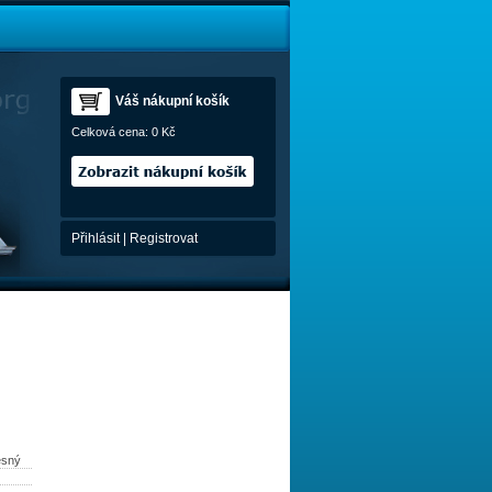
Váš nákupní košík
Celková cena:
0 Kč
Přihlásit
|
Registrovat
ěsný