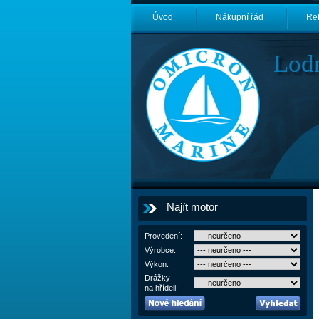
Úvod
Nákupní řád
Re
Lod
Najít motor
Provedení:
Výrobce:
Výkon:
Drážky
na hřídeli: