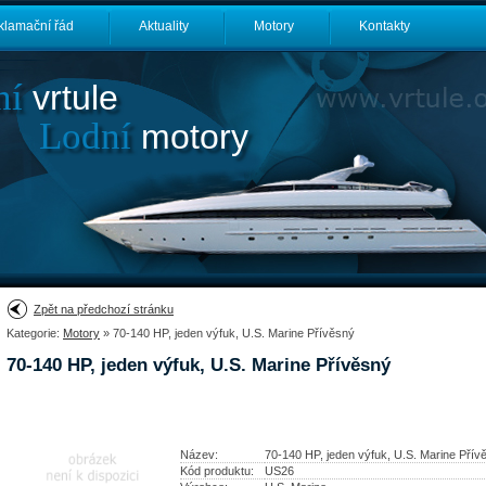
klamační řád
Aktuality
Motory
Kontakty
ní
vrtule
Lodní
motory
Zpět na předchozí stránku
Kategorie:
Motory
» 70-140 HP, jeden výfuk, U.S. Marine Přívěsný
70-140 HP, jeden výfuk, U.S. Marine Přívěsný
Název:
70-140 HP, jeden výfuk, U.S. Marine Přív
Kód produktu:
US26