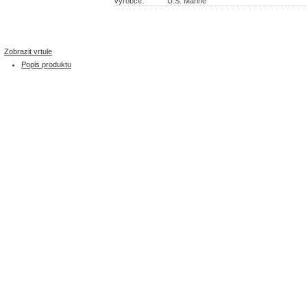
Výrobce:
U.S. Marine
Zobrazit vrtule
Popis produktu