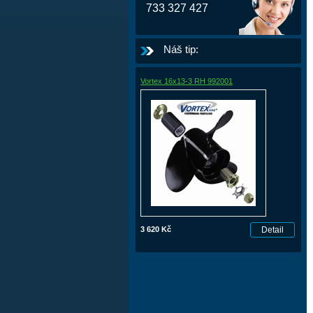
733 327 427
Náš tip:
Vortex 16x13-3 RH 992001
3 620 Kč