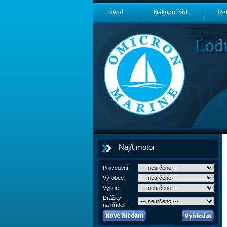
Úvod
Nákupní řád
Re
Lod
Najít motor
Provedení:
Výrobce:
Výkon:
Drážky
na hřídeli: