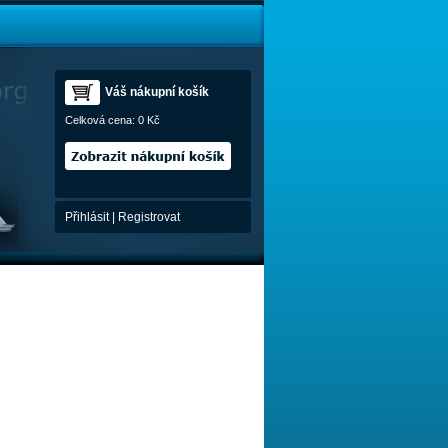
Váš nákupní košík
Celková cena:
0 Kč
Přihlásit
|
Registrovat