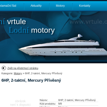
klamační řád
Aktuality
Motory
Kontakty
ní
vrtule
Lodní
motory
Zpět na předchozí stránku
Kategorie:
Motory
» 6HP, 2-taktní, Mercury Přívěsný
6HP, 2-taktní, Mercury Přívěsný
Název:
6HP, 2-taktní, Mercury Přívěsný
Kód produktu:
M9