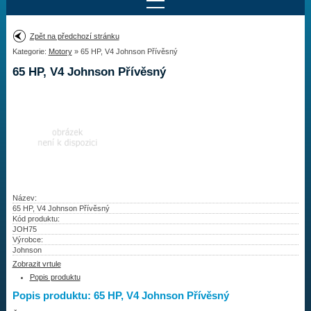
Najít motor
Zpět na předchozí stránku
Kategorie:
Motory
» 65 HP, V4 Johnson Přívěsný
Provedení:
Výrobce:
65 HP, V4 Johnson Přívěsný
Výkon:
Drážky na hřídeli:
Najít vrtuli
Motory
Název:
65 HP, V4 Johnson Přívěsný
Kód produktu:
Vrtule
JOH75
Výrobce:
Redukční pouzdra XHS
Johnson
Zobrazit vrtule
Kontakty
Popis produktu
Popis produktu: 65 HP, V4 Johnson Přívěsný
Aktuality