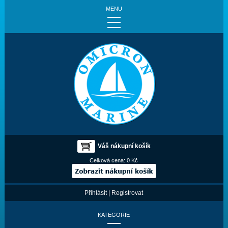
MENU
Váš nákupní košík
Celková cena:
0 Kč
Přihlásit
|
Registrovat
KATEGORIE