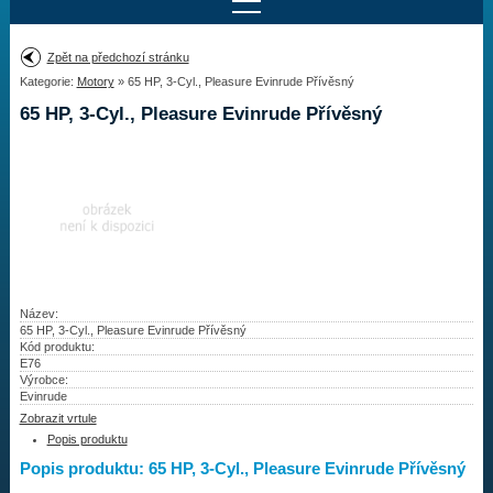
Najít motor
Zpět na předchozí stránku
Kategorie:
Motory
» 65 HP, 3-Cyl., Pleasure Evinrude Přívěsný
Provedení:
Výrobce:
65 HP, 3-Cyl., Pleasure Evinrude Přívěsný
Výkon:
Drážky na hřídeli:
Najít vrtuli
Motory
Název:
65 HP, 3-Cyl., Pleasure Evinrude Přívěsný
Kód produktu:
Vrtule
E76
Výrobce:
Redukční pouzdra XHS
Evinrude
Zobrazit vrtule
Kontakty
Popis produktu
Popis produktu: 65 HP, 3-Cyl., Pleasure Evinrude Přívěsný
Aktuality