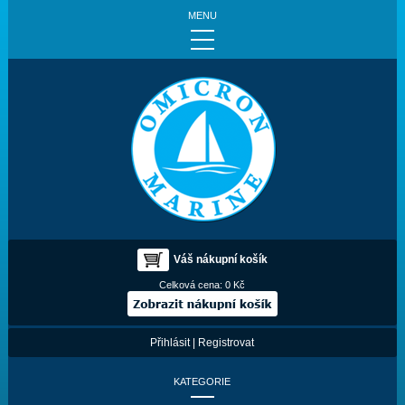
MENU
Váš nákupní košík
Celková cena:
0 Kč
Přihlásit
|
Registrovat
KATEGORIE