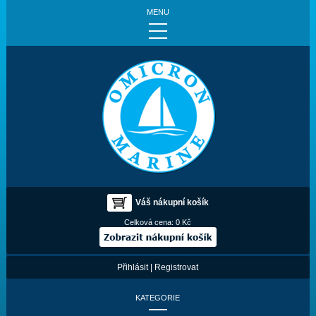
MENU
Váš nákupní košík
Celková cena:
0 Kč
Přihlásit
|
Registrovat
KATEGORIE