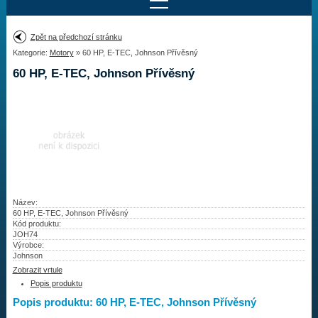
Najít motor
Zpět na předchozí stránku
Kategorie:
Motory
» 60 HP, E-TEC, Johnson Přívěsný
Provedení:
Výrobce:
60 HP, E-TEC, Johnson Přívěsný
Výkon:
Drážky na hřídeli:
Najít vrtuli
Motory
Název:
60 HP, E-TEC, Johnson Přívěsný
Kód produktu:
Vrtule
JOH74
Výrobce:
Redukční pouzdra XHS
Johnson
Zobrazit vrtule
Kontakty
Popis produktu
Popis produktu: 60 HP, E-TEC, Johnson Přívěsný
Aktuality