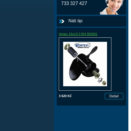
733 327 427
Náš tip:
Vortex 16x13-3 RH 992001
3 620 Kč