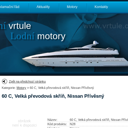
klamační řád
Aktuality
Motory
Kontakty
ní
vrtule
Lodní
motory
Zpět na předchozí stránku
Kategorie:
Motory
» 60 C, Velká převodová skříň, Nissan Přívěsný
60 C, Velká převodová skříň, Nissan Přívěsný
Název:
60 C, Velká převodová skříň, Nissan Pří
Kód produktu:
N28