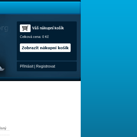
Váš nákupní košík
Celková cena:
0 Kč
Přihlásit
|
Registrovat
věsný