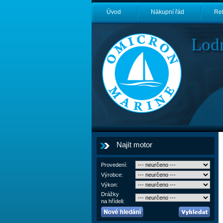
Úvod
Nákupní řád
Re
Lod
Najít motor
Provedení:
Výrobce:
Výkon:
Drážky
na hřídeli: