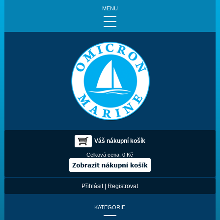
MENU
Váš nákupní košík
Celková cena:
0 Kč
Přihlásit
|
Registrovat
KATEGORIE