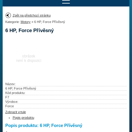
Najít motor
Zpět na předchozí stránku
Kategorie:
Motory
» 6 HP, Force Přívěsný
Provedení:
Výrobce:
6 HP, Force Přívěsný
Výkon:
Drážky na hřídeli:
Najít vrtuli
Motory
Název:
6 HP, Force Přívěsný
Kód produktu:
Vrtule
F7
Výrobce:
Redukční pouzdra XHS
Force
Zobrazit vrtule
Kontakty
Popis produktu
Popis produktu: 6 HP, Force Přívěsný
Aktuality