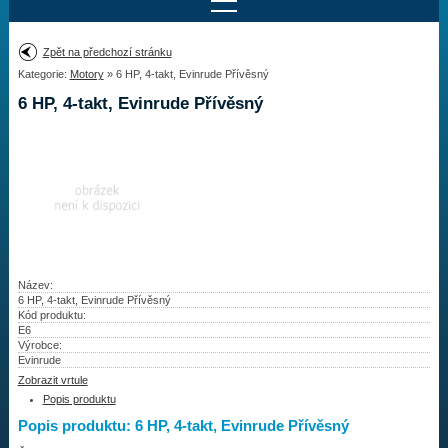
Najít motor
Zpět na předchozí stránku
Kategorie:
Motory
» 6 HP, 4-takt, Evinrude Přívěsný
Provedení:
Výrobce:
6 HP, 4-takt, Evinrude Přívěsný
Výkon:
Drážky na hřídeli:
Najít vrtuli
Motory
Název:
6 HP, 4-takt, Evinrude Přívěsný
Kód produktu:
Vrtule
E6
Výrobce:
Redukční pouzdra XHS
Evinrude
Zobrazit vrtule
Kontakty
Popis produktu
Popis produktu: 6 HP, 4-takt, Evinrude Přívěsný
Aktuality