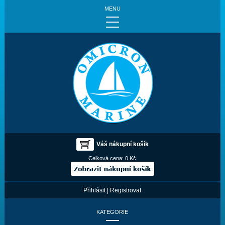
MENU
Váš nákupní košík
Celková cena:
0 Kč
Přihlásit
|
Registrovat
KATEGORIE