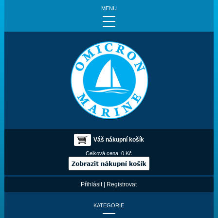
MENU
Váš nákupní košík
Celková cena:
0 Kč
Přihlásit
|
Registrovat
KATEGORIE