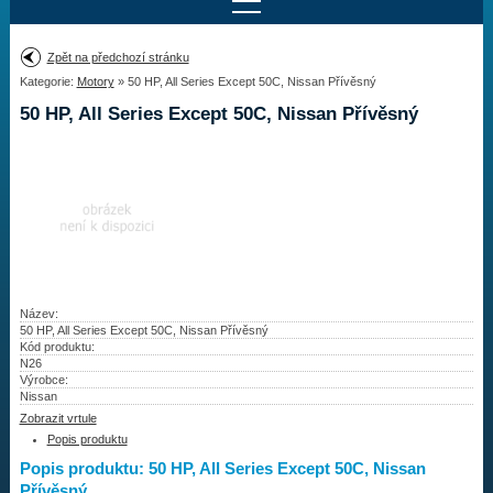
Najít motor
Zpět na předchozí stránku
Kategorie:
Motory
» 50 HP, All Series Except 50C, Nissan Přívěsný
Provedení:
Výrobce:
50 HP, All Series Except 50C, Nissan Přívěsný
Výkon:
Drážky na hřídeli:
Najít vrtuli
Motory
Název:
50 HP, All Series Except 50C, Nissan Přívěsný
Kód produktu:
Vrtule
N26
Výrobce:
Redukční pouzdra XHS
Nissan
Zobrazit vrtule
Kontakty
Popis produktu
Popis produktu: 50 HP, All Series Except 50C, Nissan
Aktuality
Přívěsný