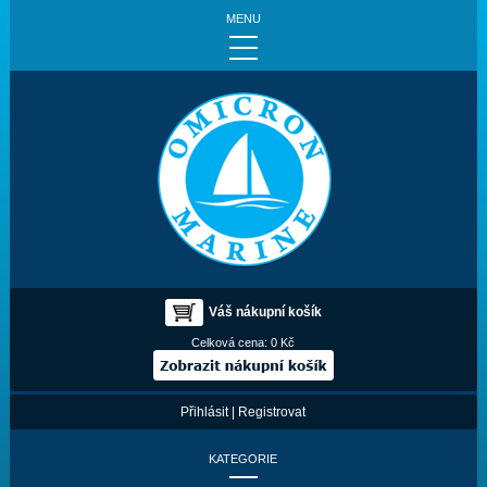
MENU
Váš nákupní košík
Celková cena:
0 Kč
Přihlásit
|
Registrovat
KATEGORIE