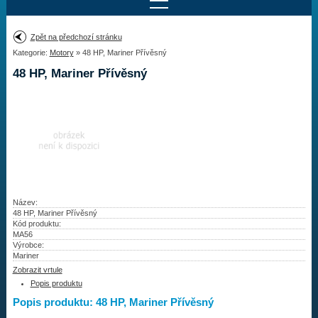
Najít motor
Zpět na předchozí stránku
Kategorie:
Motory
» 48 HP, Mariner Přívěsný
Provedení:
Výrobce:
48 HP, Mariner Přívěsný
Výkon:
Drážky na hřídeli:
Najít vrtuli
Motory
Název:
48 HP, Mariner Přívěsný
Kód produktu:
Vrtule
MA56
Výrobce:
Redukční pouzdra XHS
Mariner
Zobrazit vrtule
Kontakty
Popis produktu
Popis produktu: 48 HP, Mariner Přívěsný
Aktuality