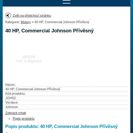
Najít motor
Zpět na předchozí stránku
Kategorie:
Motory
» 40 HP, Commercial Johnson Přívěsný
Provedení:
Výrobce:
40 HP, Commercial Johnson Přívěsný
Výkon:
Drážky na hřídeli:
Najít vrtuli
Motory
Název:
40 HP, Commercial Johnson Přívěsný
Kód produktu:
Vrtule
JOH52
Výrobce:
Redukční pouzdra XHS
Johnson
Zobrazit vrtule
Kontakty
Popis produktu
Popis produktu: 40 HP, Commercial Johnson Přívěsný
Aktuality