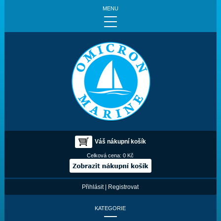
MENU
Váš nákupní košík
Celková cena:
0 Kč
Přihlásit
|
Registrovat
KATEGORIE