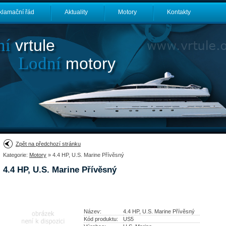
klamační řád
Aktuality
Motory
Kontakty
ní
vrtule
Lodní
motory
Zpět na předchozí stránku
Kategorie:
Motory
» 4.4 HP, U.S. Marine Přívěsný
4.4 HP, U.S. Marine Přívěsný
Název:
4.4 HP, U.S. Marine Přívěsný
Kód produktu:
US5