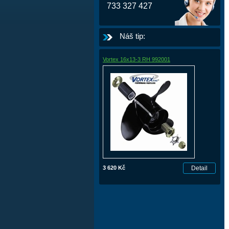
733 327 427
Náš tip:
Vortex 16x13-3 RH 992001
3 620 Kč