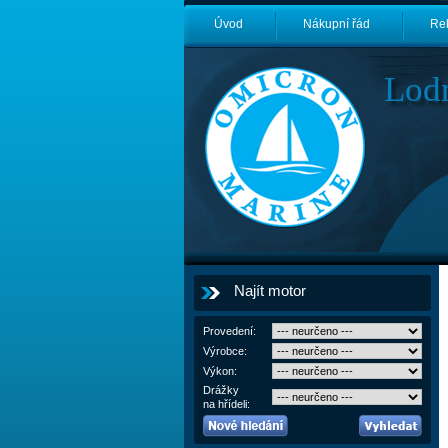
Úvod
Nákupní řád
Re
Lod
Najít motor
Provedení:
Výrobce:
Výkon:
Drážky
na hřídeli: