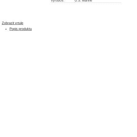
Výrobce:
U.S. Marine
Zobrazit vrtule
Popis produktu