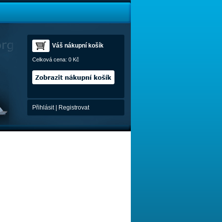
Váš nákupní košík
Celková cena:
0 Kč
Přihlásit
|
Registrovat