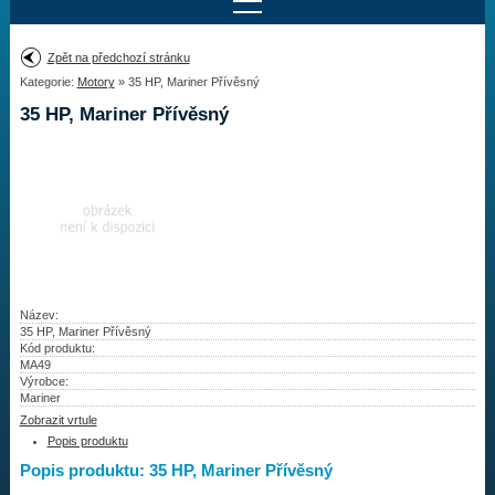
Najít motor
Zpět na předchozí stránku
Kategorie:
Motory
» 35 HP, Mariner Přívěsný
Provedení:
Výrobce:
35 HP, Mariner Přívěsný
Výkon:
Drážky na hřídeli:
Najít vrtuli
Motory
Název:
35 HP, Mariner Přívěsný
Kód produktu:
Vrtule
MA49
Výrobce:
Redukční pouzdra XHS
Mariner
Zobrazit vrtule
Kontakty
Popis produktu
Popis produktu: 35 HP, Mariner Přívěsný
Aktuality