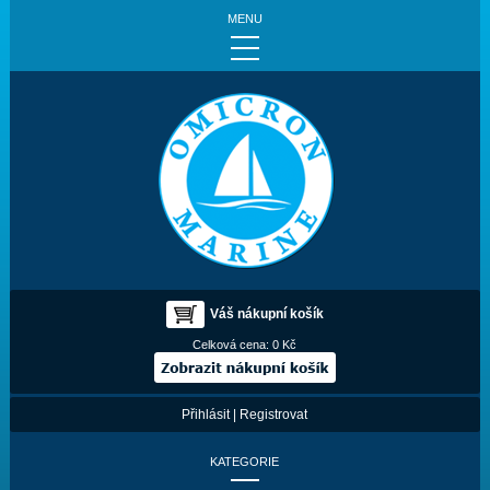
MENU
Váš nákupní košík
Celková cena:
0 Kč
Přihlásit
|
Registrovat
KATEGORIE