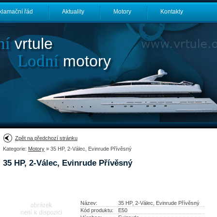
klamační řád
Aktuality
Motory
Kontakty
ní
vrtule
Lodní
motory
Zpět na předchozí stránku
Kategorie:
Motory
» 35 HP, 2-Válec, Evinrude Přívěsný
35 HP, 2-Válec, Evinrude Přívěsný
Název:
35 HP, 2-Válec, Evinrude Přívěsný
Kód produktu:
E50