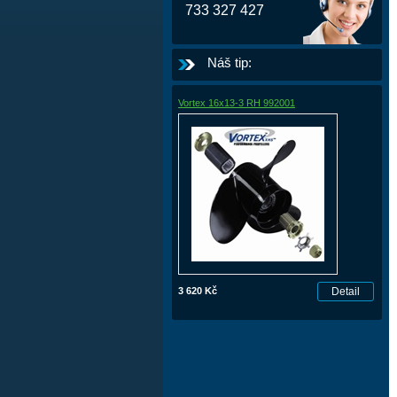
733 327 427
Náš tip:
Vortex 16x13-3 RH 992001
3 620 Kč