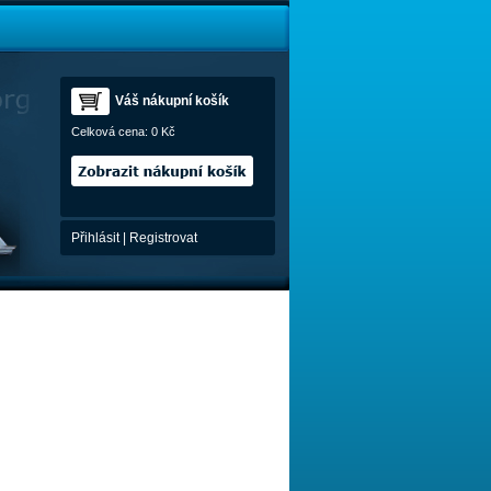
Váš nákupní košík
Celková cena:
0 Kč
Přihlásit
|
Registrovat