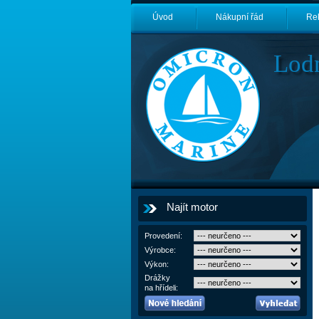
Úvod
Nákupní řád
Re
Lod
Najít motor
Provedení:
Výrobce:
Výkon:
Drážky
na hřídeli: