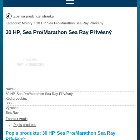
Najít motor
Zpět na předchozí stránku
Kategorie:
Motory
» 30 HP, Sea Pro/Marathon Sea Ray Přívěsný
Provedení:
Výrobce:
30 HP, Sea Pro/Marathon Sea Ray Přívěsný
Výkon:
Drážky na hřídeli:
Najít vrtuli
Motory
Název:
30 HP, Sea Pro/Marathon Sea Ray Přívěsný
Kód produktu:
Vrtule
S36
Výrobce:
Redukční pouzdra XHS
Sea Ray
Zobrazit vrtule
Kontakty
Popis produktu
Popis produktu: 30 HP, Sea Pro/Marathon Sea Ray
Aktuality
Přívěsný