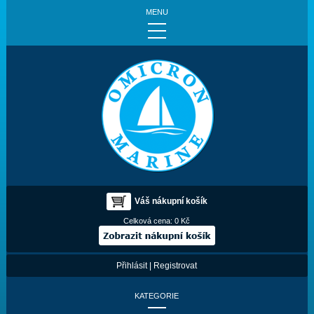
MENU
Váš nákupní košík
Celková cena:
0 Kč
Přihlásit
|
Registrovat
KATEGORIE