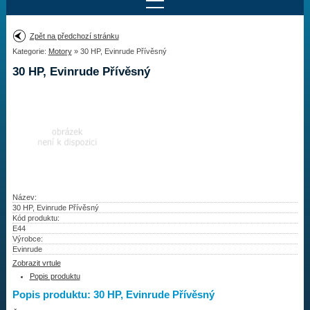
Najít motor
Zpět na předchozí stránku
Kategorie:
Motory
» 30 HP, Evinrude Přívěsný
Provedení:
Výrobce:
30 HP, Evinrude Přívěsný
Výkon:
Drážky na hřídeli:
Najít vrtuli
Motory
Název:
30 HP, Evinrude Přívěsný
Kód produktu:
Vrtule
E44
Výrobce:
Redukční pouzdra XHS
Evinrude
Zobrazit vrtule
Kontakty
Popis produktu
Popis produktu: 30 HP, Evinrude Přívěsný
Aktuality