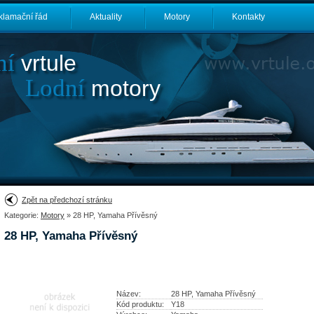
klamační řád
Aktuality
Motory
Kontakty
ní
vrtule
Lodní
motory
Zpět na předchozí stránku
Kategorie:
Motory
» 28 HP, Yamaha Přívěsný
28 HP, Yamaha Přívěsný
Název:
28 HP, Yamaha Přívěsný
Kód produktu:
Y18