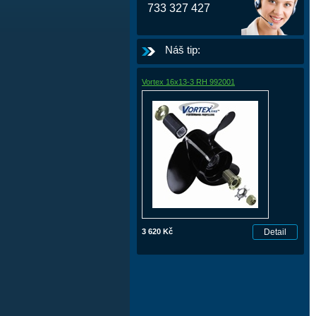
733 327 427
Náš tip:
Vortex 16x13-3 RH 992001
3 620 Kč