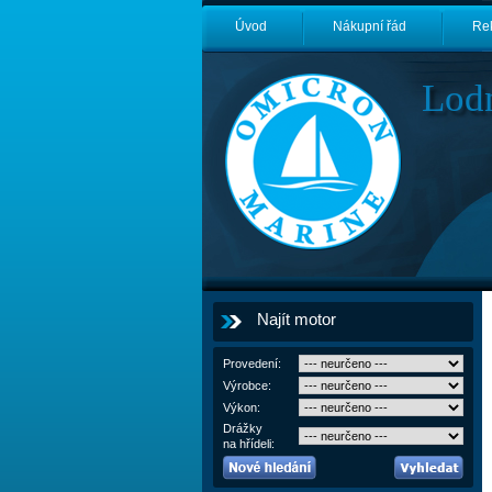
Úvod
Nákupní řád
Re
Lod
Najít motor
Provedení:
Výrobce:
Výkon:
Drážky
na hřídeli: