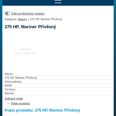
Najít motor
Zpět na předchozí stránku
Kategorie:
Motory
» 275 HP, Mariner Přívěsný
Provedení:
Výrobce:
275 HP, Mariner Přívěsný
Výkon:
Drážky na hřídeli:
Najít vrtuli
Motory
Název:
275 HP, Mariner Přívěsný
Kód produktu:
Vrtule
MA94
Výrobce:
Redukční pouzdra XHS
Mariner
Zobrazit vrtule
Kontakty
Popis produktu
Popis produktu: 275 HP, Mariner Přívěsný
Aktuality