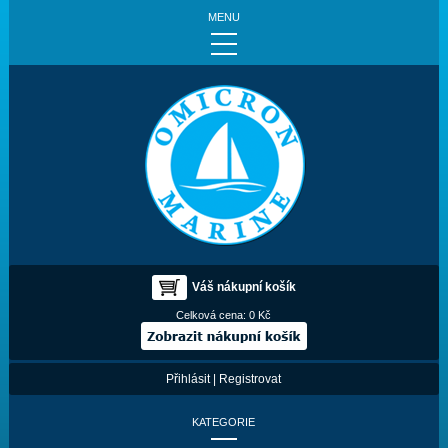
MENU
Váš nákupní košík
Celková cena:
0 Kč
Přihlásit
|
Registrovat
KATEGORIE