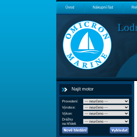
Úvod
Nákupní řád
Re
Lod
Najít motor
Provedení:
Výrobce:
Výkon:
Drážky
na hřídeli: