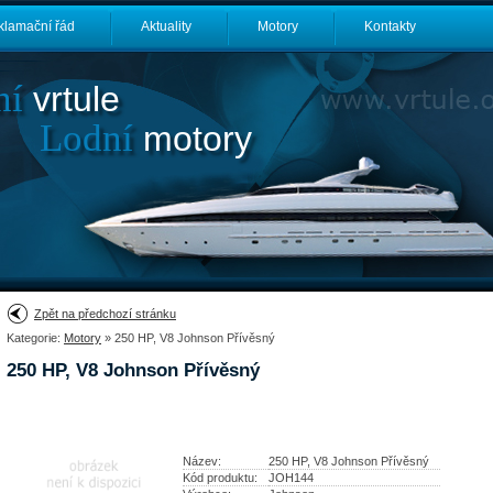
klamační řád
Aktuality
Motory
Kontakty
ní
vrtule
Lodní
motory
Zpět na předchozí stránku
Kategorie:
Motory
» 250 HP, V8 Johnson Přívěsný
250 HP, V8 Johnson Přívěsný
Název:
250 HP, V8 Johnson Přívěsný
Kód produktu:
JOH144