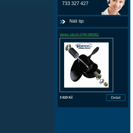
733 327 427
Náš tip:
Vortex 16x13-3 RH 992001
3 620 Kč