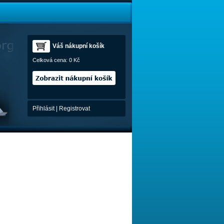
Váš nákupní košík
Celková cena:
0 Kč
Přihlásit
|
Registrovat