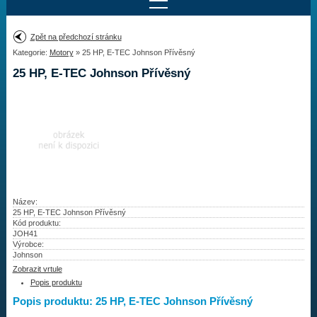
Najít motor
Zpět na předchozí stránku
Kategorie:
Motory
» 25 HP, E-TEC Johnson Přívěsný
Provedení:
Výrobce:
25 HP, E-TEC Johnson Přívěsný
Výkon:
Drážky na hřídeli:
Najít vrtuli
Motory
Název:
25 HP, E-TEC Johnson Přívěsný
Kód produktu:
Vrtule
JOH41
Výrobce:
Redukční pouzdra XHS
Johnson
Zobrazit vrtule
Kontakty
Popis produktu
Popis produktu: 25 HP, E-TEC Johnson Přívěsný
Aktuality