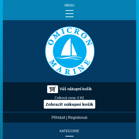
MENU
Váš nákupní košík
Celková cena:
0 Kč
Přihlásit
|
Registrovat
KATEGORIE