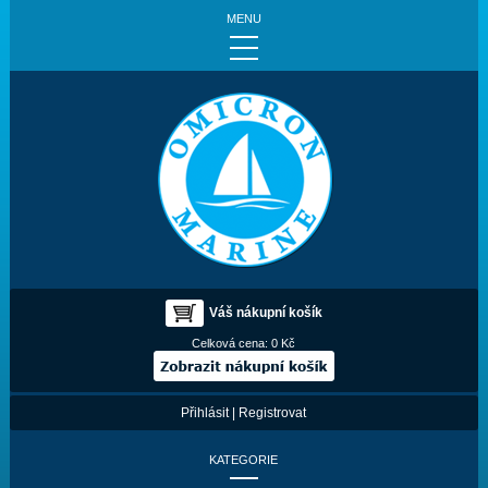
MENU
Váš nákupní košík
Celková cena:
0 Kč
Přihlásit
|
Registrovat
KATEGORIE