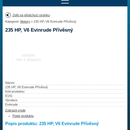
Najít motor
Zpět na předchozí stránku
Kategorie:
Motory
» 235 HP, V6 Evinrude Přívěsný
Provedení:
Výrobce:
235 HP, V6 Evinrude Přívěsný
Výkon:
Drážky na hřídeli:
Najít vrtuli
Motory
Název:
235 HP, V6 Evinrude Přívěsný
Kód produktu:
Vrtule
E141
Výrobce:
Redukční pouzdra XHS
Evinrude
Zobrazit vrtule
Kontakty
Popis produktu
Popis produktu: 235 HP, V6 Evinrude Přívěsný
Aktuality