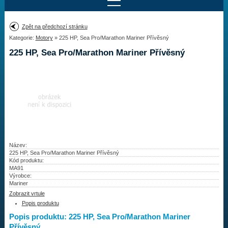
Najít motor
Zpět na předchozí stránku
Kategorie:
Motory
» 225 HP, Sea Pro/Marathon Mariner Přívěsný
Provedení:
Výrobce:
225 HP, Sea Pro/Marathon Mariner Přívěsný
Výkon:
Drážky na hřídeli:
Najít vrtuli
Motory
Název:
225 HP, Sea Pro/Marathon Mariner Přívěsný
Kód produktu:
Vrtule
MA91
Výrobce:
Redukční pouzdra XHS
Mariner
Zobrazit vrtule
Kontakty
Popis produktu
Popis produktu: 225 HP, Sea Pro/Marathon Mariner
Aktuality
Přívěsný