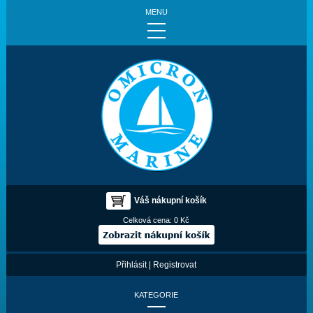
MENU
Váš nákupní košík
Celková cena:
0 Kč
Přihlásit
|
Registrovat
KATEGORIE