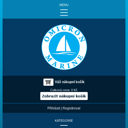
MENU
Váš nákupní košík
Celková cena:
0 Kč
Přihlásit
|
Registrovat
KATEGORIE