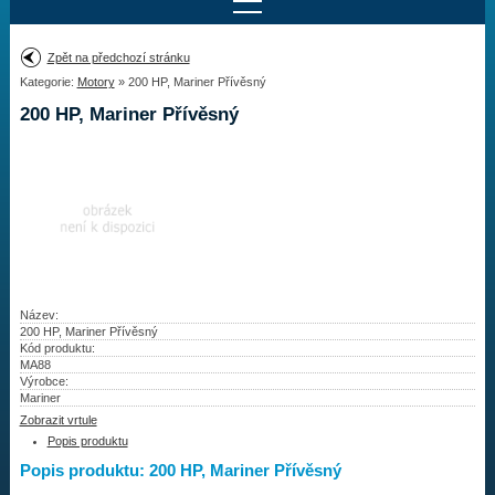
Najít motor
Zpět na předchozí stránku
Kategorie:
Motory
» 200 HP, Mariner Přívěsný
Provedení:
Výrobce:
200 HP, Mariner Přívěsný
Výkon:
Drážky na hřídeli:
Najít vrtuli
Motory
Název:
200 HP, Mariner Přívěsný
Kód produktu:
Vrtule
MA88
Výrobce:
Redukční pouzdra XHS
Mariner
Zobrazit vrtule
Kontakty
Popis produktu
Popis produktu: 200 HP, Mariner Přívěsný
Aktuality