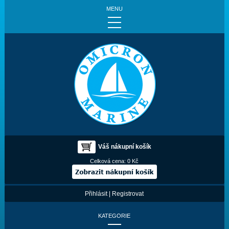
MENU
Váš nákupní košík
Celková cena:
0 Kč
Přihlásit
|
Registrovat
KATEGORIE