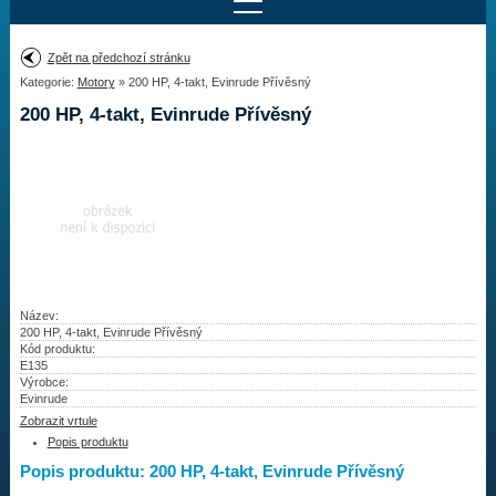
Najít motor
Zpět na předchozí stránku
Kategorie:
Motory
» 200 HP, 4-takt, Evinrude Přívěsný
Provedení:
Výrobce:
200 HP, 4-takt, Evinrude Přívěsný
Výkon:
Drážky na hřídeli:
Najít vrtuli
Motory
Název:
200 HP, 4-takt, Evinrude Přívěsný
Kód produktu:
Vrtule
E135
Výrobce:
Redukční pouzdra XHS
Evinrude
Zobrazit vrtule
Kontakty
Popis produktu
Popis produktu: 200 HP, 4-takt, Evinrude Přívěsný
Aktuality