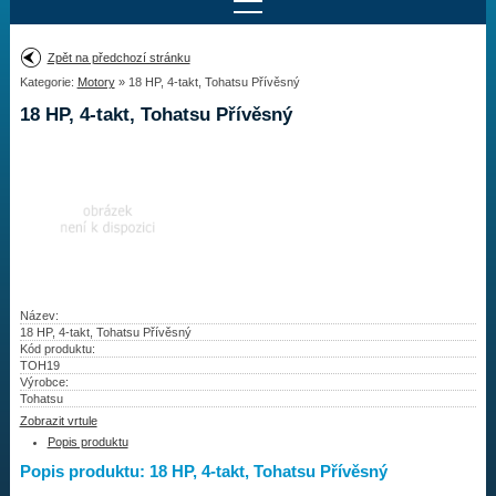
Najít motor
Zpět na předchozí stránku
Kategorie:
Motory
» 18 HP, 4-takt, Tohatsu Přívěsný
Provedení:
Výrobce:
18 HP, 4-takt, Tohatsu Přívěsný
Výkon:
Drážky na hřídeli:
Najít vrtuli
Motory
Název:
18 HP, 4-takt, Tohatsu Přívěsný
Kód produktu:
Vrtule
TOH19
Výrobce:
Redukční pouzdra XHS
Tohatsu
Zobrazit vrtule
Kontakty
Popis produktu
Popis produktu: 18 HP, 4-takt, Tohatsu Přívěsný
Aktuality