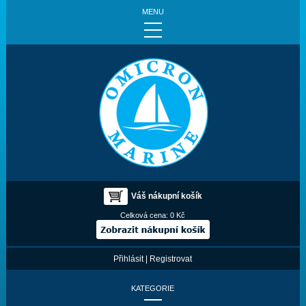
MENU
Váš nákupní košík
Celková cena:
0 Kč
Přihlásit
|
Registrovat
KATEGORIE