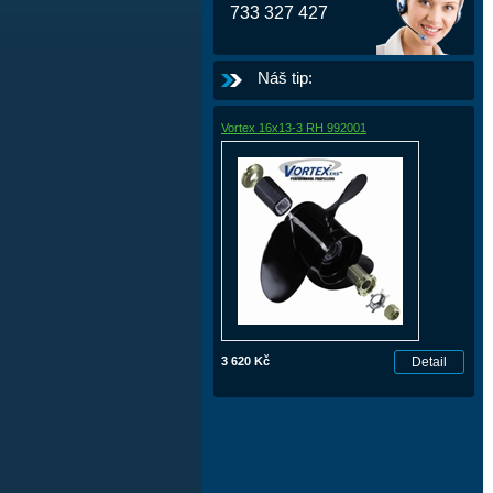
733 327 427
Náš tip:
Vortex 16x13-3 RH 992001
3 620 Kč