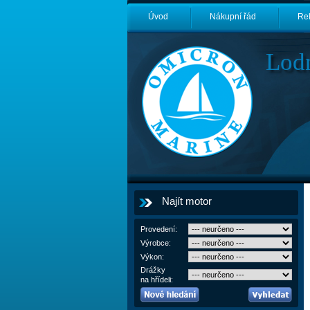
Úvod
Nákupní řád
Re
Lod
Najít motor
Provedení:
Výrobce:
Výkon:
Drážky
na hřídeli: