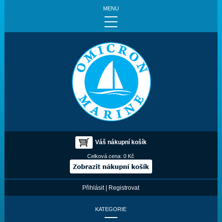
MENU
Váš nákupní košík
Celková cena:
0 Kč
Přihlásit
|
Registrovat
KATEGORIE