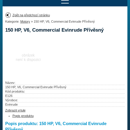
Najít motor
Zpět na předchozí stránku
Kategorie:
Motory
» 150 HP, V6, Commercial Evinrude Přívěsný
Provedení:
Výrobce:
150 HP, V6, Commercial Evinrude Přívěsný
Výkon:
Drážky na hřídeli:
Najít vrtuli
Motory
Název:
150 HP, V6, Commercial Evinrude Přívěsný
Kód produktu:
Vrtule
E126
Výrobce:
Redukční pouzdra XHS
Evinrude
Zobrazit vrtule
Kontakty
Popis produktu
Popis produktu: 150 HP, V6, Commercial Evinrude
Aktuality
Přívěsný