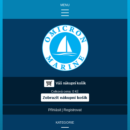
MENU
Váš nákupní košík
Celková cena:
0 Kč
Přihlásit
|
Registrovat
KATEGORIE