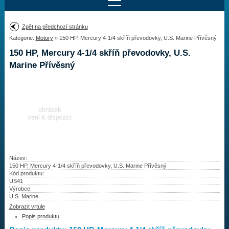
Najít motor
Zpět na předchozí stránku
Kategorie:
Motory
» 150 HP, Mercury 4-1/4 skříň převodovky, U.S. Marine Přívěsný
Provedení:
Výrobce:
150 HP, Mercury 4-1/4 skříň převodovky, U.S.
Výkon:
Marine Přívěsný
Drážky na hřídeli:
Najít vrtuli
Motory
Název:
Vrtule
150 HP, Mercury 4-1/4 skříň převodovky, U.S. Marine Přívěsný
Kód produktu:
US41
Redukční pouzdra XHS
Výrobce:
U.S. Marine
Kontakty
Zobrazit vrtule
Popis produktu
Aktuality