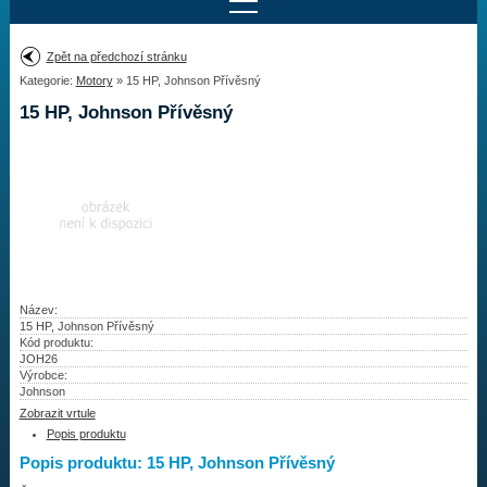
Najít motor
Zpět na předchozí stránku
Kategorie:
Motory
» 15 HP, Johnson Přívěsný
Provedení:
Výrobce:
15 HP, Johnson Přívěsný
Výkon:
Drážky na hřídeli:
Najít vrtuli
Motory
Název:
15 HP, Johnson Přívěsný
Kód produktu:
Vrtule
JOH26
Výrobce:
Redukční pouzdra XHS
Johnson
Zobrazit vrtule
Kontakty
Popis produktu
Popis produktu: 15 HP, Johnson Přívěsný
Aktuality