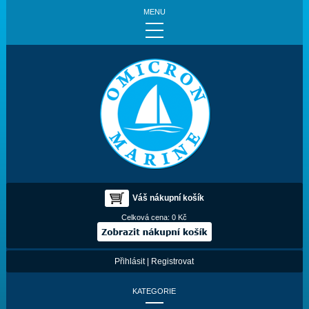
MENU
Váš nákupní košík
Celková cena:
0 Kč
Přihlásit
|
Registrovat
KATEGORIE