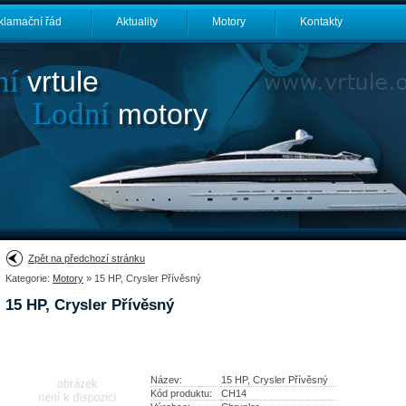
klamační řád
Aktuality
Motory
Kontakty
ní
vrtule
Lodní
motory
Zpět na předchozí stránku
Kategorie:
Motory
» 15 HP, Crysler Přívěsný
15 HP, Crysler Přívěsný
Název:
15 HP, Crysler Přívěsný
Kód produktu:
CH14