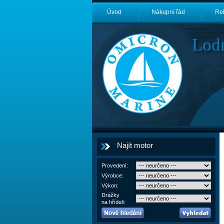
Úvod
Nákupní řád
Re
Lod
Najít motor
Provedení:
Výrobce:
Výkon:
Drážky
na hřídeli: