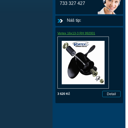
733 327 427
Náš tip:
Vortex 16x13-3 RH 992001
3 620 Kč