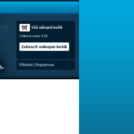
Váš nákupní košík
Celková cena:
0 Kč
Přihlásit
|
Registrovat