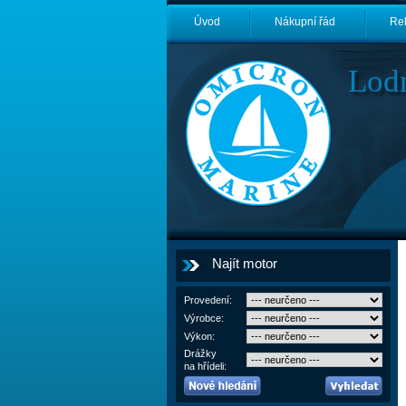
Úvod
Nákupní řád
Re
Lod
Najít motor
Provedení:
Výrobce:
Výkon:
Drážky
na hřídeli: