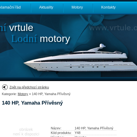
klamační řád
Aktuality
Motory
Kontakty
ní
vrtule
Lodní
motory
Zpět na předchozí stránku
Kategorie:
Motory
» 140 HP, Yamaha Přívěsný
140 HP, Yamaha Přívěsný
Název:
140 HP, Yamaha Přívěsný
Kód produktu:
Y48