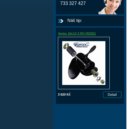
733 327 427
Náš tip:
Vortex 16x13-3 RH 992001
3 620 Kč