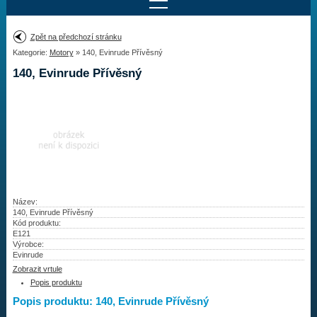
Najít motor
Zpět na předchozí stránku
Kategorie:
Motory
» 140, Evinrude Přívěsný
Provedení:
Výrobce:
140, Evinrude Přívěsný
Výkon:
Drážky na hřídeli:
Najít vrtuli
Motory
Název:
140, Evinrude Přívěsný
Kód produktu:
Vrtule
E121
Výrobce:
Redukční pouzdra XHS
Evinrude
Zobrazit vrtule
Kontakty
Popis produktu
Popis produktu: 140, Evinrude Přívěsný
Aktuality