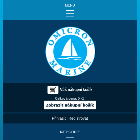
MENU
Váš nákupní košík
Celková cena:
0 Kč
Přihlásit
|
Registrovat
KATEGORIE