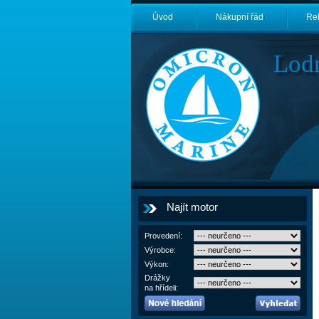
Úvod
Nákupní řád
Re
Lod
Najít motor
Provedení:
Výrobce:
Výkon:
Drážky
na hřídeli: