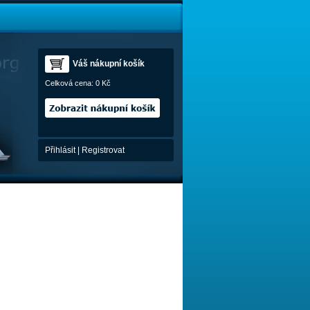
Váš nákupní košík
Celková cena:
0 Kč
Přihlásit
|
Registrovat