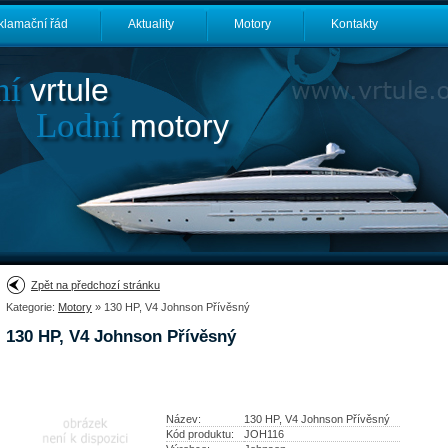
klamační řád
Aktuality
Motory
Kontakty
ní
vrtule
Lodní
motory
Zpět na předchozí stránku
Kategorie:
Motory
» 130 HP, V4 Johnson Přívěsný
130 HP, V4 Johnson Přívěsný
Název:
130 HP, V4 Johnson Přívěsný
Kód produktu:
JOH116