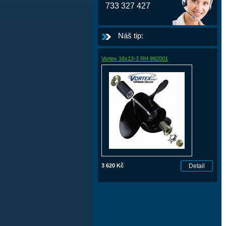
733 327 427
Náš tip:
Vortex 16x13-3 RH 992001
3 620 Kč