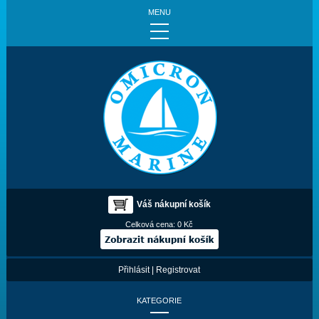
MENU
Váš nákupní košík
Celková cena:
0 Kč
Přihlásit
|
Registrovat
KATEGORIE