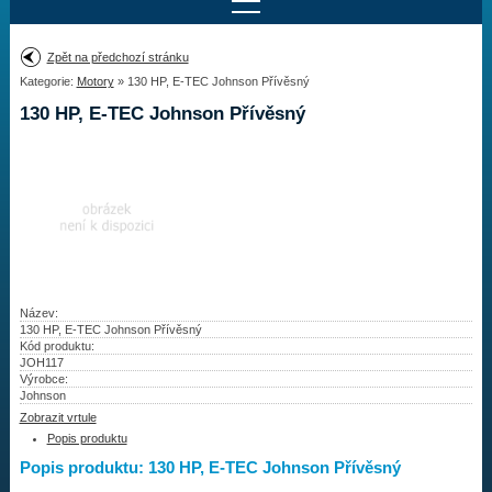
Najít motor
Zpět na předchozí stránku
Kategorie:
Motory
» 130 HP, E-TEC Johnson Přívěsný
Provedení:
Výrobce:
130 HP, E-TEC Johnson Přívěsný
Výkon:
Drážky na hřídeli:
Najít vrtuli
Motory
Název:
130 HP, E-TEC Johnson Přívěsný
Kód produktu:
Vrtule
JOH117
Výrobce:
Redukční pouzdra XHS
Johnson
Zobrazit vrtule
Kontakty
Popis produktu
Popis produktu: 130 HP, E-TEC Johnson Přívěsný
Aktuality