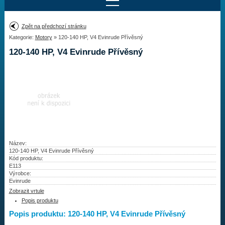
Najít motor
Zpět na předchozí stránku
Kategorie:
Motory
» 120-140 HP, V4 Evinrude Přívěsný
Provedení:
Výrobce:
120-140 HP, V4 Evinrude Přívěsný
Výkon:
Drážky na hřídeli:
Najít vrtuli
Motory
Název:
120-140 HP, V4 Evinrude Přívěsný
Kód produktu:
Vrtule
E113
Výrobce:
Redukční pouzdra XHS
Evinrude
Zobrazit vrtule
Kontakty
Popis produktu
Popis produktu: 120-140 HP, V4 Evinrude Přívěsný
Aktuality