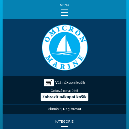
MENU
Váš nákupní košík
Celková cena:
0 Kč
Přihlásit
|
Registrovat
KATEGORIE