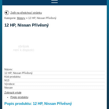
Najít motor
Zpět na předchozí stránku
Kategorie:
Motory
» 12 HP, Nissan Přívěsný
Provedení:
Výrobce:
12 HP, Nissan Přívěsný
Výkon:
Drážky na hřídeli:
Najít vrtuli
Motory
Název:
12 HP, Nissan Přívěsný
Kód produktu:
Vrtule
N13
Výrobce:
Redukční pouzdra XHS
Nissan
Zobrazit vrtule
Kontakty
Popis produktu
Popis produktu: 12 HP, Nissan Přívěsný
Aktuality