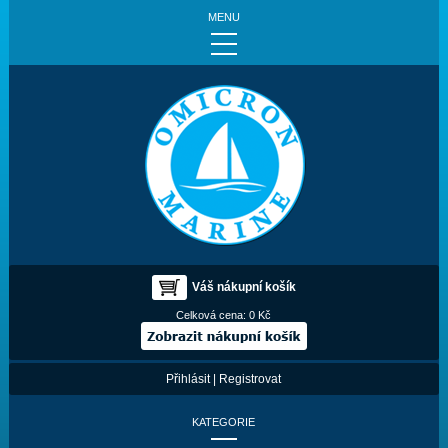
MENU
Váš nákupní košík
Celková cena:
0 Kč
Přihlásit
|
Registrovat
KATEGORIE