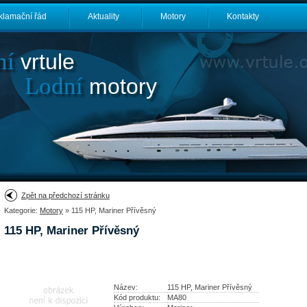
klamační řád
Aktuality
Motory
Kontakty
ní
vrtule
Lodní
motory
Zpět na předchozí stránku
Kategorie:
Motory
» 115 HP, Mariner Přívěsný
115 HP, Mariner Přívěsný
Název:
115 HP, Mariner Přívěsný
Kód produktu:
MA80