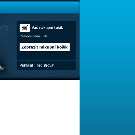
Váš nákupní košík
Celková cena:
0 Kč
Přihlásit
|
Registrovat