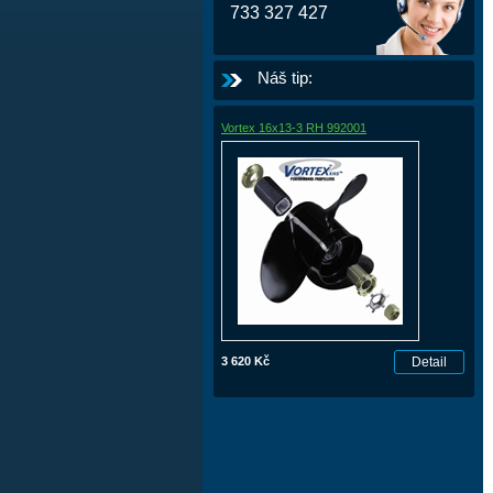
733 327 427
Náš tip:
Vortex 16x13-3 RH 992001
3 620 Kč