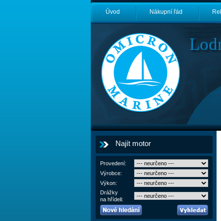
Úvod
Nákupní řád
Re
Lod
Najít motor
Provedení:
Výrobce:
Výkon:
Drážky
na hřídeli: