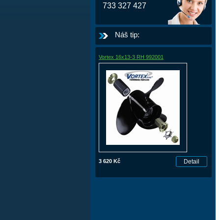
733 327 427
Náš tip:
Vortex 16x13-3 RH 992001
3 620 Kč