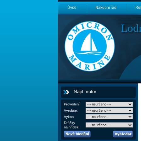
Úvod
Nákupní řád
Re
Lod
Najít motor
Provedení:
Výrobce:
Výkon:
Drážky
na hřídeli: