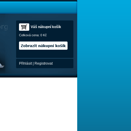
Váš nákupní košík
Celková cena:
0 Kč
Přihlásit
|
Registrovat