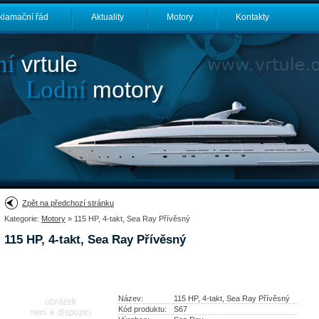
klamační řád
Aktuality
Motory
Kontakty
ní
vrtule
Lodní
motory
Zpět na předchozí stránku
Kategorie:
Motory
» 115 HP, 4-takt, Sea Ray Přívěsný
115 HP, 4-takt, Sea Ray Přívěsný
Název:
115 HP, 4-takt, Sea Ray Přívěsný
Kód produktu:
S67