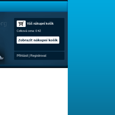
Váš nákupní košík
Celková cena:
0 Kč
Přihlásit
|
Registrovat