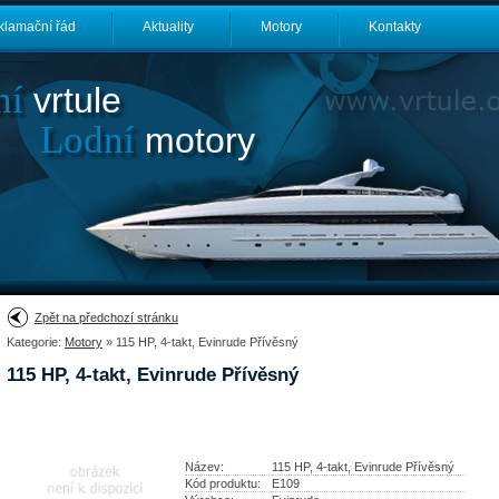
klamační řád
Aktuality
Motory
Kontakty
ní
vrtule
Lodní
motory
Zpět na předchozí stránku
Kategorie:
Motory
» 115 HP, 4-takt, Evinrude Přívěsný
115 HP, 4-takt, Evinrude Přívěsný
Název:
115 HP, 4-takt, Evinrude Přívěsný
Kód produktu:
E109