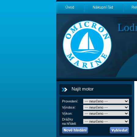
Úvod
Nákupní řád
Re
Lod
Najít motor
Provedení:
Výrobce:
Výkon:
Drážky
na hřídeli: