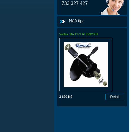
733 327 427
Náš tip:
Vortex 16x13-3 RH 992001
3 620 Kč