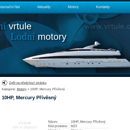
klamační řád
Aktuality
Motory
Kontakty
ní
vrtule
Lodní
motory
Zpět na předchozí stránku
Kategorie:
Motory
» 10HP, Mercury Přívěsný
10HP, Mercury Přívěsný
Název:
10HP, Mercury Přívěsný
Kód produktu:
M23