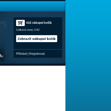
Váš nákupní košík
Celková cena:
0 Kč
Přihlásit
|
Registrovat