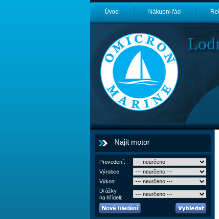
Úvod
Nákupní řád
Re
Lod
Najít motor
Provedení:
Výrobce:
Výkon:
Drážky
na hřídeli: