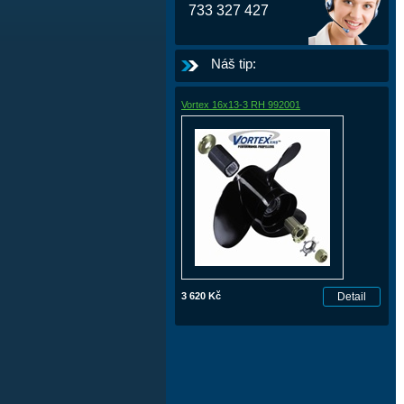
733 327 427
Náš tip:
Vortex 16x13-3 RH 992001
3 620 Kč