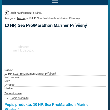
Najít motor
Zpět na předchozí stránku
Kategorie:
Motory
» 10 HP, Sea Pro/Marathon Mariner Přívěsný
Provedení:
Výrobce:
10 HP, Sea Pro/Marathon Mariner Přívěsný
Výkon:
Drážky na hřídeli:
Najít vrtuli
Motory
Název:
10 HP, Sea Pro/Marathon Mariner Přívěsný
Kód produktu:
Vrtule
MA25
Výrobce:
Redukční pouzdra XHS
Mariner
Zobrazit vrtule
Kontakty
Popis produktu
Popis produktu: 10 HP, Sea Pro/Marathon Mariner
Aktuality
Přívěsný