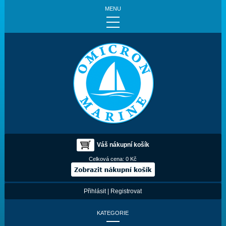
MENU
Váš nákupní košík
Celková cena:
0 Kč
Přihlásit
|
Registrovat
KATEGORIE