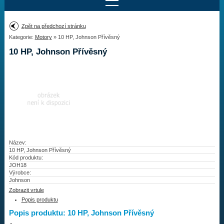
Najít motor
Zpět na předchozí stránku
Kategorie:
Motory
» 10 HP, Johnson Přívěsný
Provedení:
Výrobce:
10 HP, Johnson Přívěsný
Výkon:
Drážky na hřídeli:
Najít vrtuli
Motory
Název:
10 HP, Johnson Přívěsný
Kód produktu:
Vrtule
JOH18
Výrobce:
Redukční pouzdra XHS
Johnson
Zobrazit vrtule
Kontakty
Popis produktu
Popis produktu: 10 HP, Johnson Přívěsný
Aktuality