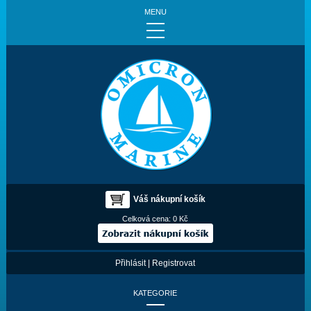
MENU
Váš nákupní košík
Celková cena:
0 Kč
Přihlásit
|
Registrovat
KATEGORIE